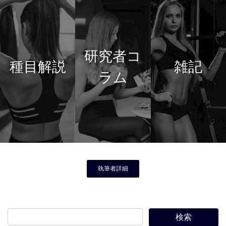
研究者コ
種目解説
雑記
ラム
執筆者詳細