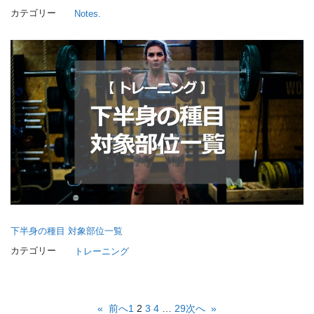
カテゴリー
Notes.
下半身の種目 対象部位一覧
カテゴリー
トレーニング
«
前へ
1
2
3
4
…
29
次へ
»