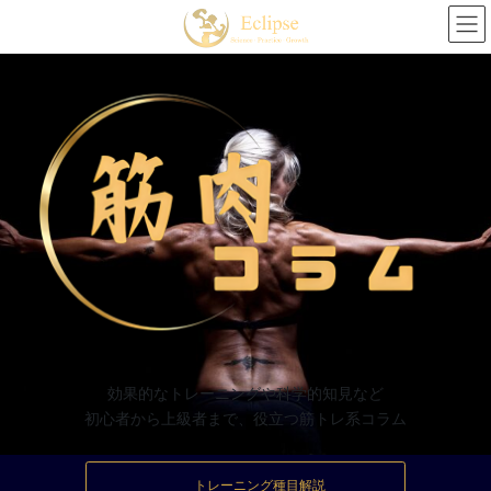
コ
ナ
ン
ビ
テ
ゲ
ン
ー
ツ
シ
へ
ョ
ス
ン
キ
に
ッ
移
プ
動
効果的なトレーニングや科学的知見など
初心者から上級者まで、役立つ筋トレ系コラム
トレーニング種目解説