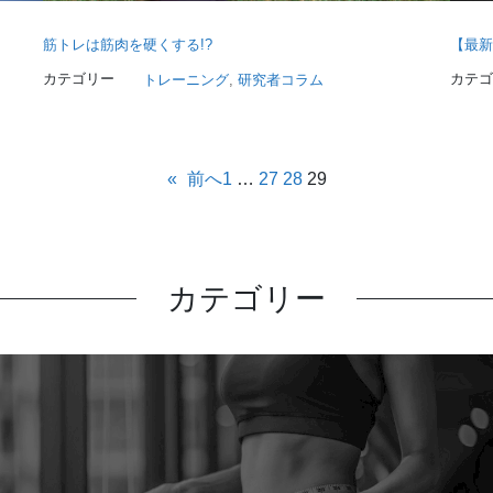
筋トレは筋肉を硬くする!?
【最新
カテゴリー
カテゴ
トレーニング
, 
研究者コラム
«
前へ
1
…
27
28
29
カテゴリー