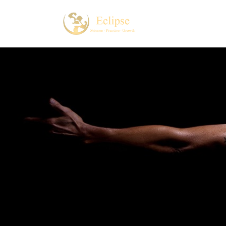
コ
ナ
ン
ビ
テ
ゲ
ン
ー
ツ
シ
へ
ョ
ス
ン
キ
に
ッ
移
プ
動