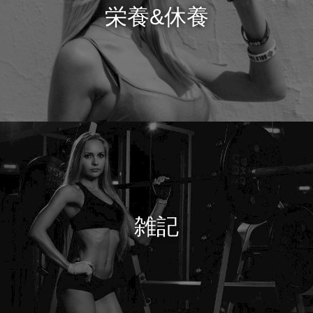
栄養&休養
雑記