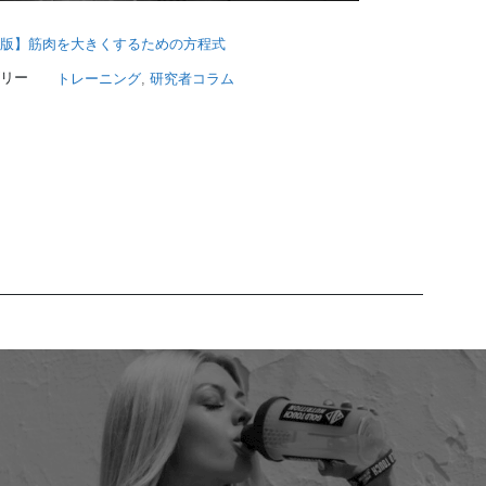
版】筋肉を大きくするための方程式
リー
トレーニング
, 
研究者コラム