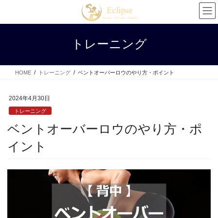
コ
ナ
ン
ビ
テ
ゲ
ン
ー
トレーニング
ツ
シ
へ
ョ
ス
ン
HOME
トレーニング
ベントオーバーロウのやり方・ポイント
キ
に
ッ
移
プ
動
2024年4月30日
トレーニング
ベントオーバーロウのやり方・ポ
イント