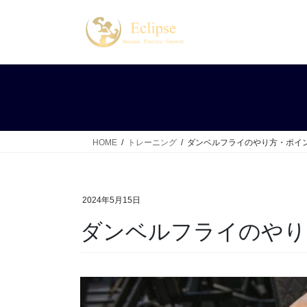
コ
ナ
ン
ビ
テ
ゲ
ン
ー
ツ
シ
へ
ョ
ス
ン
キ
に
ッ
移
HOME
トレーニング
ダンベルフライのやり方・ポイ
プ
動
2024年5月15日
ダンベルフライのやり