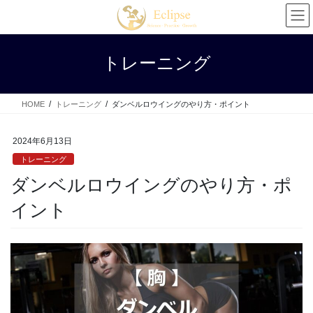
コ
ナ
ン
ビ
テ
ゲ
ン
ー
トレーニング
ツ
シ
へ
ョ
ス
ン
HOME
トレーニング
ダンベルロウイングのやり方・ポイント
キ
に
ッ
移
プ
動
2024年6月13日
トレーニング
ダンベルロウイングのやり方・ポ
イント