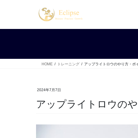
コ
ナ
ン
ビ
テ
ゲ
ン
ー
ツ
シ
へ
ョ
ス
ン
キ
に
ッ
移
HOME
トレーニング
アップライトロウのやり方・ポ
プ
動
2024年7月7日
アップライトロウのや