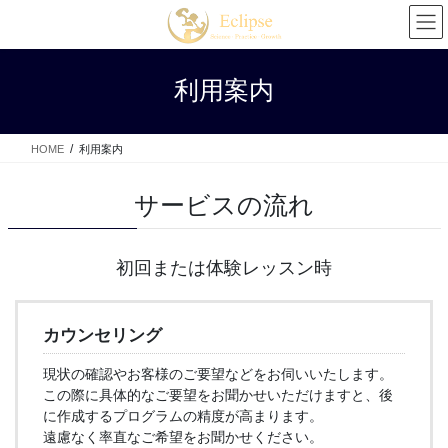
コ
ナ
ン
ビ
テ
ゲ
ン
ー
利用案内
ツ
シ
へ
ョ
ス
ン
HOME
利用案内
キ
に
ッ
移
プ
動
サービスの流れ
初回または体験レッスン時
カウンセリング
現状の確認やお客様のご要望などをお伺いいたします。
この際に具体的なご要望をお聞かせいただけますと、後
に作成するプログラムの精度が高まります。
遠慮なく率直なご希望をお聞かせください。