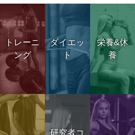
トレーニ
ダイエッ
栄養&休
ング
ト
養
研究者コ