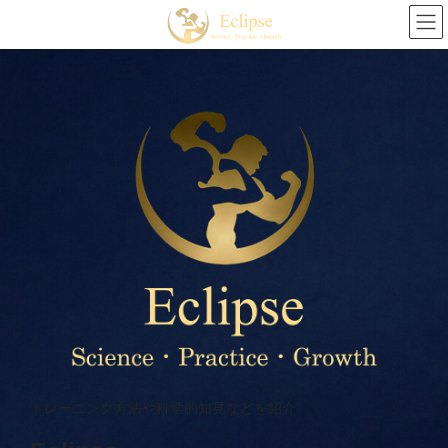
コ
ナ
ン
ビ
テ
ゲ
ン
ー
ツ
シ
へ
ョ
ス
ン
キ
に
ッ
移
プ
動
トレーニング方法や科学的知見などを紹介