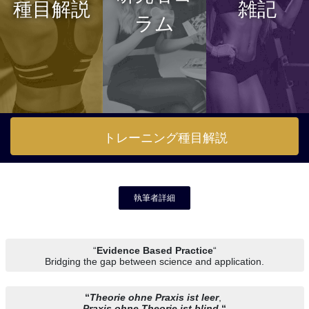
種目解説
雑記
ラム
トレーニング種目解説
執筆者詳細
“
Evidence Based Practice
“
Bridging the gap between science and application.
“
Theorie ohne Praxis ist leer
,
Praxis ohne Theorie ist blind
.
“