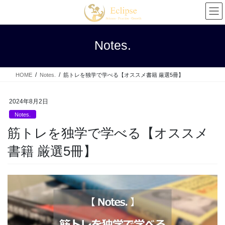
コ
ナ
ン
ビ
テ
ゲ
ン
ー
Notes.
ツ
シ
へ
ョ
ス
ン
HOME
Notes.
筋トレを独学で学べる【オススメ書籍 厳選5冊】
キ
に
ッ
移
プ
動
2024年8月2日
Notes.
筋トレを独学で学べる【オススメ
書籍 厳選5冊】