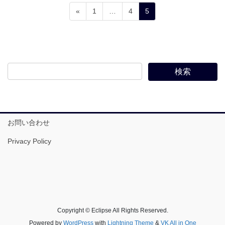
投
固
固
固
«
1
…
4
5
稿
定
定
定
ペ
ペ
ペ
の
ー
ー
ー
ペ
ジ
ジ
ジ
ー
ジ
送
り
お問い合わせ
Privacy Policy
Copyright © Eclipse All Rights Reserved.
Powered by
WordPress
with
Lightning Theme
&
VK All in One