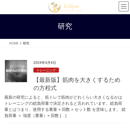
コ
ナ
ン
ビ
テ
ゲ
ン
ー
研究
ツ
シ
へ
ョ
ス
ン
HOME
研究
キ
に
ッ
移
プ
動
2024年4月4日
トレーニング
【最新版】筋肉を大きくするため
の方程式
最新の研究によると、筋トレで筋肉がどれくらい大きくなるかは
トレーニングの総負荷量で決定されると言われています。総負荷
量とはつまり、使用する重量 × 回数 × セット数 を意味します。 総
負荷量 ＝ 強度（重量）× 回数 […]