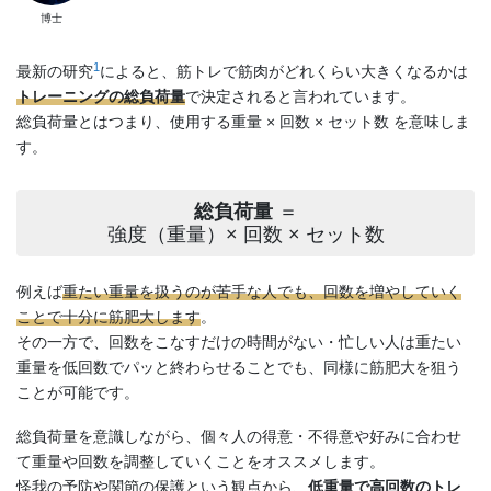
博士
1
最新の研究
によると、筋トレで筋肉がどれくらい大きくなるかは
トレーニングの総負荷量
で決定されると言われています。
総負荷量とはつまり、使用する重量 × 回数 × セット数 を意味しま
す。
総負荷量
＝
強度（重量）× 回数 × セット数
例えば
重たい重量を扱うのが苦手な人でも、回数を増やしていく
ことで十分に筋肥大します
。
その一方で、回数をこなすだけの時間がない・忙しい人は重たい
重量を低回数でパッと終わらせることでも、同様に筋肥大を狙う
ことが可能です。
総負荷量を意識しながら、個々人の得意・不得意や好みに合わせ
て重量や回数を調整していくことをオススメします。
怪我の予防や関節の保護という観点から、
低重量で高回数のトレ