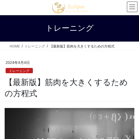
コ
ナ
ン
ビ
テ
ゲ
ン
ー
トレーニング
ツ
シ
へ
ョ
ス
ン
HOME
トレーニング
【最新版】筋肉を大きくするための方程式
キ
に
ッ
移
プ
動
2024年4月4日
トレーニング
【最新版】筋肉を大きくするため
の方程式