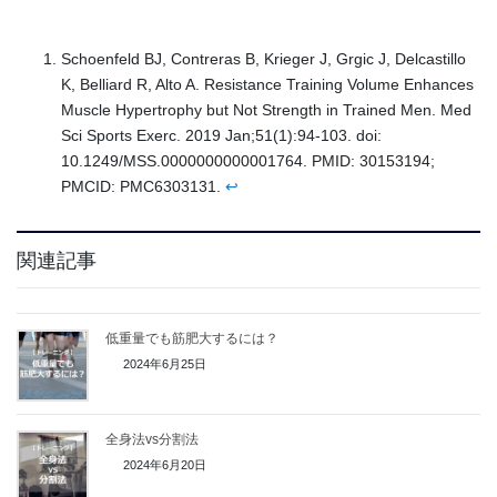
Schoenfeld BJ, Contreras B, Krieger J, Grgic J, Delcastillo
K, Belliard R, Alto A. Resistance Training Volume Enhances
Muscle Hypertrophy but Not Strength in Trained Men. Med
Sci Sports Exerc. 2019 Jan;51(1):94-103. doi:
10.1249/MSS.0000000000001764. PMID: 30153194;
PMCID: PMC6303131.
↩︎
関連記事
低重量でも筋肥大するには？
2024年6月25日
全身法vs分割法
2024年6月20日