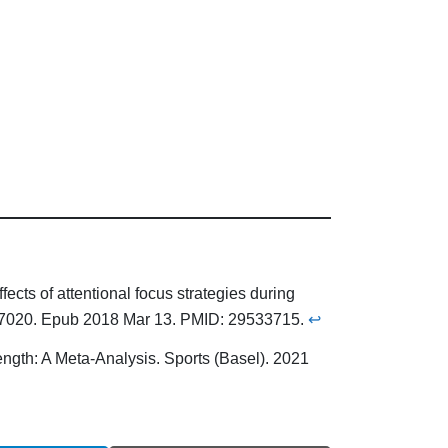
ects of attentional focus strategies during
1447020. Epub 2018 Mar 13. PMID: 29533715.
↩︎
rength: A Meta-Analysis. Sports (Basel). 2021