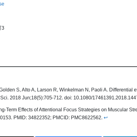
se
3
olden S, Alto A, Larson R, Winkelman N, Paoli A. Differential eff
ort Sci. 2018 Jun;18(5):705-712. doi: 10.1080/17461391.2018.
Long-Term Effects of Attentional Focus Strategies on Muscular St
s9110153. PMID: 34822352; PMCID: PMC8622562.
↩︎