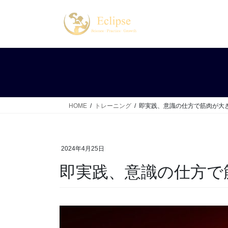
コ
ナ
ン
ビ
テ
ゲ
ン
ー
ツ
シ
へ
ョ
ス
ン
キ
に
ッ
移
HOME
トレーニング
即実践、意識の仕方で筋肉が大
プ
動
2024年4月25日
即実践、意識の仕方で