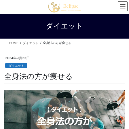
コ
ナ
ン
ビ
テ
ゲ
ン
ー
ダイエット
ツ
シ
へ
ョ
ス
ン
HOME
ダイエット
全身法の方が痩せる
キ
に
ッ
移
プ
動
2024年9月23日
ダイエット
全身法の方が痩せる