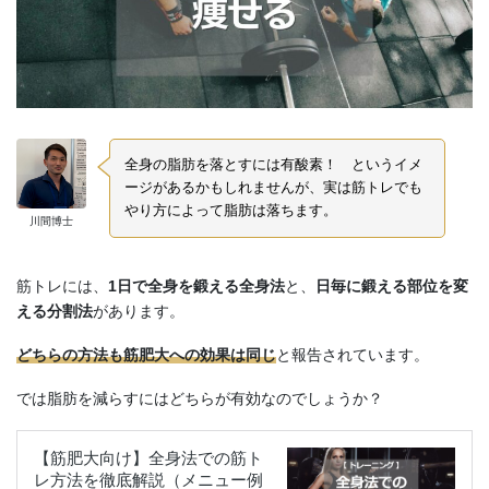
全身の脂肪を落とすには有酸素！ というイメ
ージがあるかもしれませんが、実は筋トレでも
やり方によって脂肪は落ちます。
川間博士
筋トレには、
1日で全身を鍛える全身法
と、
日毎に鍛える部位を変
える分割法
があります。
どちらの方法も筋肥大への効果は同じ
と報告されています。
では脂肪を減らすにはどちらが有効なのでしょうか？