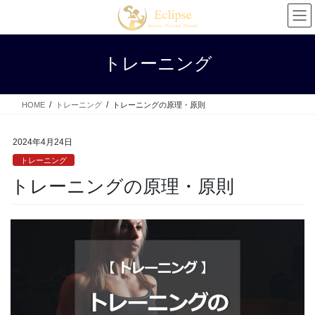
コ
ナ
ン
ビ
テ
ゲ
ン
ー
トレーニング
ツ
シ
へ
ョ
ス
ン
HOME
トレーニング
トレーニングの原理・原則
キ
に
ッ
移
プ
動
2024年4月24日
トレーニング
トレーニングの原理・原則