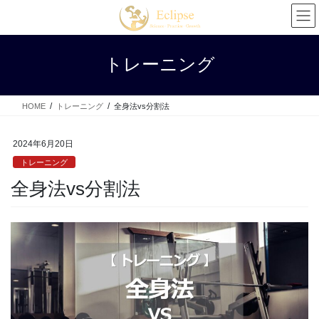
コ
ナ
ン
ビ
テ
ゲ
ン
ー
トレーニング
ツ
シ
へ
ョ
ス
ン
HOME
トレーニング
全身法vs分割法
キ
に
ッ
移
プ
動
2024年6月20日
トレーニング
全身法vs分割法