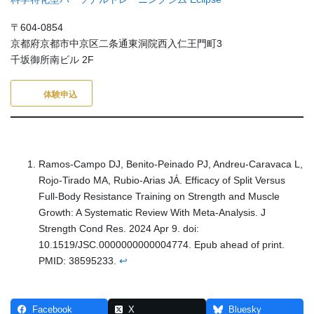
〒604-0854
京都府京都市中京区二条通東洞院西入仁王門町3
千坂御所南ビル 2F
体験申込
Ramos-Campo DJ, Benito-Peinado PJ, Andreu-Caravaca L,
Rojo-Tirado MA, Rubio-Arias JÁ. Efficacy of Split Versus
Full-Body Resistance Training on Strength and Muscle
Growth: A Systematic Review With Meta-Analysis. J
Strength Cond Res. 2024 Apr 9. doi:
10.1519/JSC.0000000000004774. Epub ahead of print.
PMID: 38595233.
↩︎
Facebook
X
Bluesky