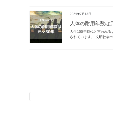
2024年7月13日
人体の耐用年数は元
人生100年時代と言われ
されています。 文明社会の
投
稿
の
ペ
ー
ジ
送