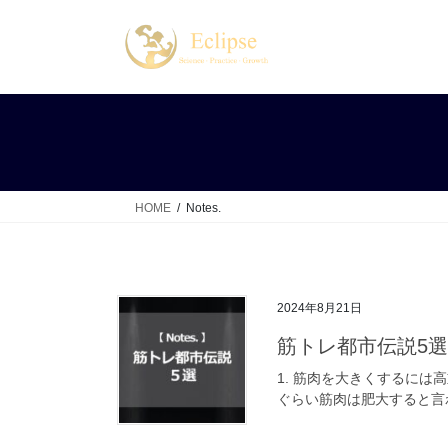
コ
ナ
ン
ビ
テ
ゲ
ン
ー
ツ
シ
へ
ョ
ス
ン
キ
に
ッ
移
HOME
Notes.
プ
動
2024年8月21日
筋トレ都市伝説5選
1. 筋肉を大きくするに
ぐらい筋肉は肥大すると言わ