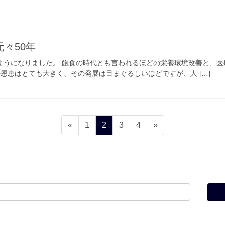
々50年
るようになりました。 飽食の時代とも言われるほどの栄養環境改善と、
恩恵はとても大きく、その発展は目まぐるしいほどですが、人 […]
固
固
固
固
«
1
2
3
4
»
定
定
定
定
ペ
ペ
ペ
ペ
ー
ー
ー
ー
ジ
ジ
ジ
ジ