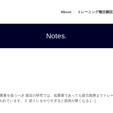
About
トレーニング種目解説
Notes.
は高重量を扱うべき 最近の研究では、低重量であっても疲労困憊までト
れています。 2. 筋トレをやりすぎると筋肉が硬くなる […]