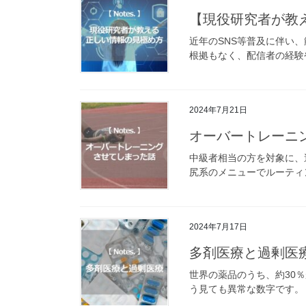
【現役研究者が教
近年のSNS等普及に伴い、
根拠もなく、配信者の経験
2024年7月21日
オーバートレーニ
中級者相当の方を対象に、
尻系のメニューでルーティン
2024年7月17日
多剤医療と過剰医
世界の薬品のうち、約30
う見ても異常な数字です。 