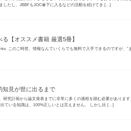
したし、JBBFもJOC傘下に入るなどの活動を続けてき […]
る【オススメ書籍 厳選5冊】
ns affiliate links. このご時世、情報なんていくらでも無料で入手でき
的知見が世に出るまで
、研究計画から論文発表までに非常に多くの過程を踏む必要があります
出ている知識は、100%正しいとは言えません。 しかし比 […]