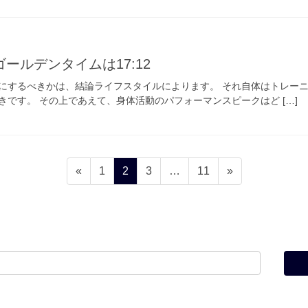
ールデンタイムは17:12
にするべきかは、結論ライフスタイルによります。 それ自体はトレー
です。 その上であえて、身体活動のパフォーマンスピークはど […]
固
固
固
固
«
1
2
3
…
11
»
定
定
定
定
ペ
ペ
ペ
ペ
ー
ー
ー
ー
ジ
ジ
ジ
ジ