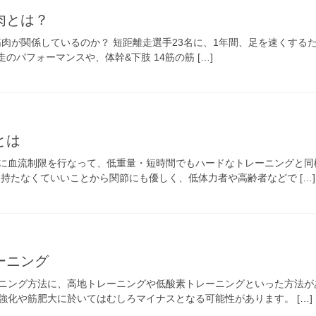
肉とは？
の筋肉が関係しているのか？ 短距離走選手23名に、1年間、足を速くす
走のパフォーマンスや、体幹&下肢 14筋の筋 […]
とは
に血流制限を行なって、低重量・短時間でもハードなトレーニングと同
持たなくていいことから関節にも優しく、低体力者や高齢者などで […]
ーニング
ニング方法に、高地トレーニングや低酸素トレーニングといった方法が
強化や筋肥大に於いてはむしろマイナスとなる可能性があります。 […]