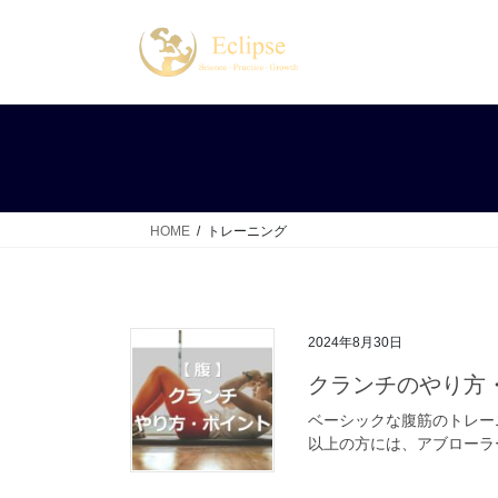
コ
ナ
ン
ビ
テ
ゲ
ン
ー
ツ
シ
へ
ョ
ス
ン
キ
に
ッ
移
HOME
トレーニング
プ
動
2024年8月30日
クランチのやり方
ベーシックな腹筋のトレー
以上の方には、アブローラー