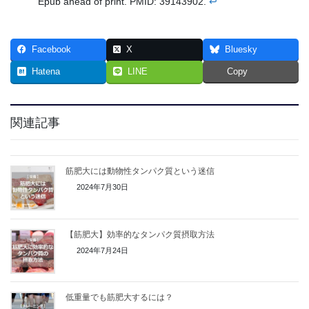
Epub ahead of print. PMID: 39143902.
↩︎
Facebook
X
Bluesky
Hatena
LINE
Copy
関連記事
筋肥大には動物性タンパク質という迷信
2024年7月30日
【筋肥大】効率的なタンパク質摂取方法
2024年7月24日
低重量でも筋肥大するには？