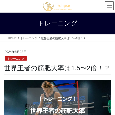
コ
ナ
ン
ビ
テ
ゲ
ン
ー
トレーニング
ツ
シ
へ
ョ
ス
ン
HOME
トレーニング
世界王者の筋肥大率は1.5〜2倍！？
キ
に
ッ
移
プ
動
2024年8月28日
トレーニング
世界王者の筋肥大率は1.5〜2倍！？