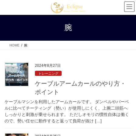
コ
ナ
ン
ビ
テ
ゲ
ン
ー
腕
ツ
シ
へ
ョ
ス
ン
HOME
腕
キ
に
ッ
移
プ
動
2024年8月27日
トレーニング
ケーブルアームカールのやり方・
ポイント
ケーブルマシンを利用したアームカールです。 ダンベルやバーベ
ルに比べてチーティング（勢い）が使用しにくく、上腕二頭筋へ
しっかりと刺激が乗せられます。 ただしオモリの慣性自体は働く
ので、勢い任せに動作すると返って負荷が抜け […]