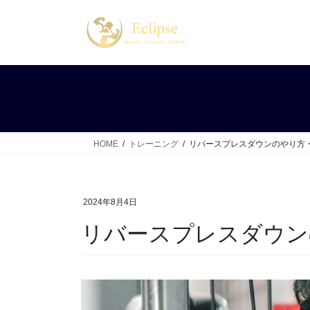
コ
ナ
ン
ビ
テ
ゲ
ン
ー
ツ
シ
へ
ョ
ス
ン
キ
に
ッ
移
HOME
トレーニング
リバースプレスダウンのやり方
プ
動
2024年8月4日
リバースプレスダウン