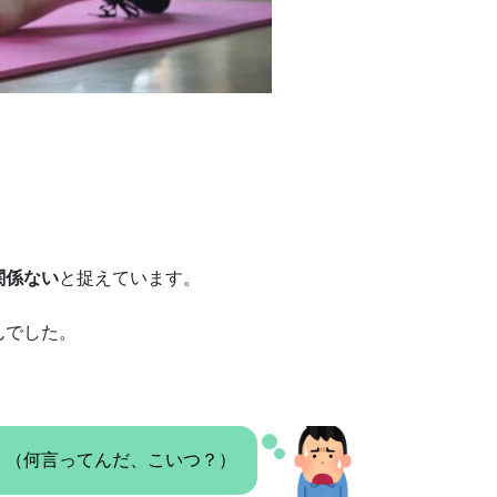
関係ない
と捉えています。
んでした。
（何言ってんだ、こいつ？）