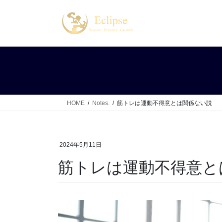
コ
ナ
ン
ビ
テ
ゲ
ン
ー
ツ
シ
へ
ョ
ス
ン
キ
に
ッ
移
HOME
Notes.
筋トレは運動不得意とは関係ない説
プ
動
2024年5月11日
筋トレは運動不得意と