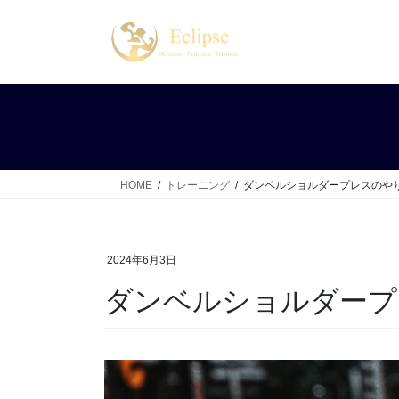
コ
ナ
ン
ビ
テ
ゲ
ン
ー
ツ
シ
へ
ョ
ス
ン
キ
に
ッ
移
HOME
トレーニング
ダンベルショルダープレスのや
プ
動
2024年6月3日
ダンベルショルダープ