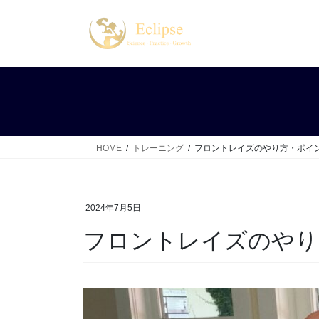
コ
ナ
ン
ビ
テ
ゲ
ン
ー
ツ
シ
へ
ョ
ス
ン
キ
に
ッ
移
HOME
トレーニング
フロントレイズのやり方・ポイ
プ
動
2024年7月5日
フロントレイズのやり