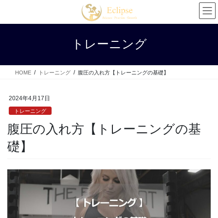
コ
ナ
ン
ビ
テ
ゲ
ン
ー
トレーニング
ツ
シ
へ
ョ
ス
ン
HOME
トレーニング
腹圧の入れ方【トレーニングの基礎】
キ
に
ッ
移
プ
動
2024年4月17日
トレーニング
腹圧の入れ方【トレーニングの基
礎】