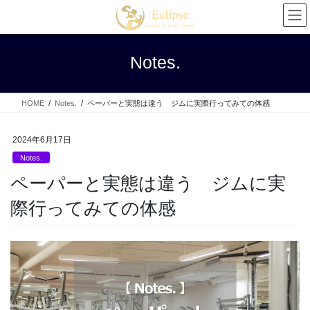
コ
ナ
ン
ビ
テ
ゲ
ン
ー
Notes.
ツ
シ
へ
ョ
ス
ン
HOME
Notes.
ペーパーと実態は違う ジムに実際行ってみての体感
キ
に
ッ
移
プ
動
2024年6月17日
Notes.
ペーパーと実態は違う ジムに実
際行ってみての体感