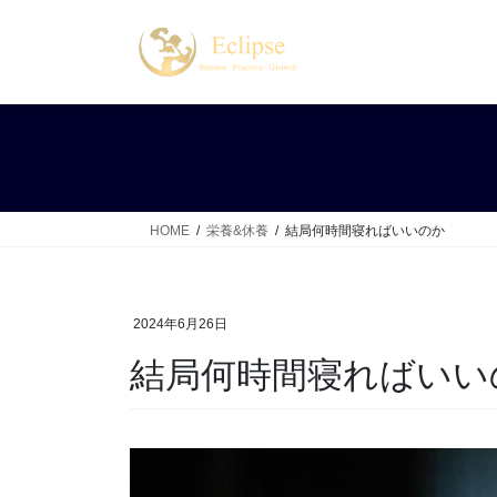
コ
ナ
ン
ビ
テ
ゲ
ン
ー
ツ
シ
へ
ョ
ス
ン
キ
に
ッ
移
HOME
栄養&休養
結局何時間寝ればいいのか
プ
動
2024年6月26日
結局何時間寝ればいい