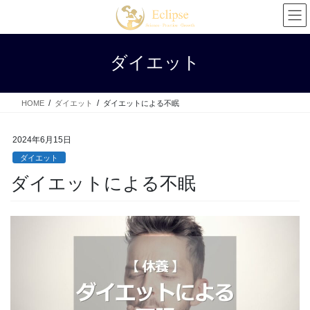
コ
ナ
ン
ビ
テ
ゲ
ン
ー
ダイエット
ツ
シ
へ
ョ
ス
ン
HOME
ダイエット
ダイエットによる不眠
キ
に
ッ
移
プ
動
2024年6月15日
ダイエット
ダイエットによる不眠