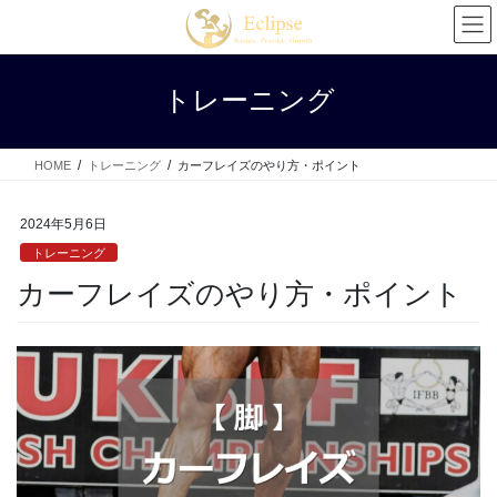
コ
ナ
ン
ビ
テ
ゲ
ン
ー
トレーニング
ツ
シ
へ
ョ
ス
ン
HOME
トレーニング
カーフレイズのやり方・ポイント
キ
に
ッ
移
プ
動
2024年5月6日
トレーニング
カーフレイズのやり方・ポイント