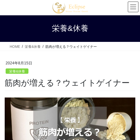
コ
ナ
ン
ビ
テ
ゲ
ン
ー
栄養&休養
ツ
シ
へ
ョ
ス
ン
HOME
栄養&休養
筋肉が増える？ウェイトゲイナー
キ
に
ッ
移
プ
動
2024年8月15日
栄養&休養
筋肉が増える？ウェイトゲイナー