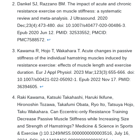
Dankel SJ, Razzano BM. The impact of acute and chronic
resistance exercise on muscle stiffness: a systematic
review and meta-analysis. J Ultrasound. 2020
Dec;23(4):473-480. doi: 10.1007/s40477-020-00486-3.
Epub 2020 Jun 12. PMID: 32533552; PMCID:
PMC7588572.
↩︎
Kawama R, Hojo T, Wakahara T. Acute changes in passive
stiffness of the individual hamstring muscles induced by
resistance exercise: effects of muscle length and exercise
duration. Eur J Appl Physiol. 2023 Mar;123(3):655-666. doi:
10.1007/s00421-022-05092-1. Epub 2022 Nov 17. PMID:
36394605.
↩︎
Raki Kawama, Katsuki Takahashi, Haruki Ikifune,
Hironoshin Tozawa, Takafumi Obata, Ryo Ito, Tatsuya Hojo,
Taku Wakahara. Can Eccentric-only Resistance Training
Decrease Passive Muscle Stiffness while Increasing Size
and Strength of Hamstrings? Medicine & Science in Sports
& Exercise ():10.1249/MSS.0000000000003516, July 16,