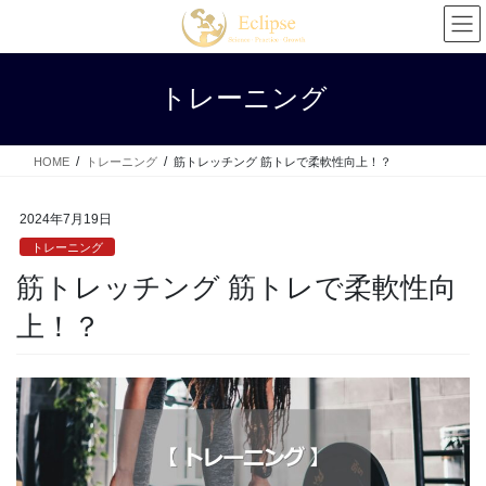
コ
ナ
ン
ビ
テ
ゲ
ン
ー
トレーニング
ツ
シ
へ
ョ
ス
ン
HOME
トレーニング
筋トレッチング 筋トレで柔軟性向上！？
キ
に
ッ
移
プ
動
2024年7月19日
トレーニング
筋トレッチング 筋トレで柔軟性向
上！？