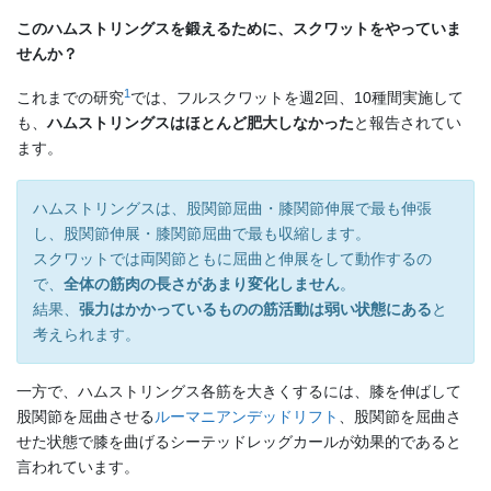
このハムストリングスを鍛えるために、スクワットをやっていま
せんか？
1
これまでの研究
では、フルスクワットを週2回、10種間実施して
も、
ハムストリングスはほとんど肥大しなかった
と報告されてい
ます。
ハムストリングスは、股関節屈曲・膝関節伸展で最も伸張
し、股関節伸展・膝関節屈曲で最も収縮します。
スクワットでは両関節ともに屈曲と伸展をして動作するの
で、
全体の筋肉の長さがあまり変化しません
。
結果、
張力はかかっているものの筋活動は弱い状態にある
と
考えられます。
一方で、ハムストリングス各筋を大きくするには、膝を伸ばして
股関節を屈曲させる
ルーマニアンデッドリフト
、股関節を屈曲さ
せた状態で膝を曲げるシーテッドレッグカールが効果的であると
言われています。