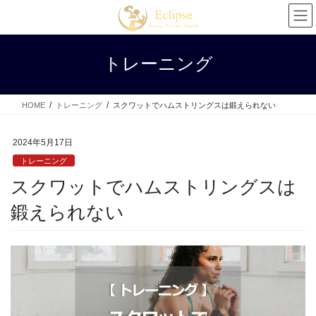
コ
ナ
ン
ビ
テ
ゲ
ン
ー
トレーニング
ツ
シ
へ
ョ
ス
ン
HOME
トレーニング
スクワットでハムストリングスは鍛えられない
キ
に
ッ
移
プ
動
2024年5月17日
トレーニング
スクワットでハムストリングスは
鍛えられない